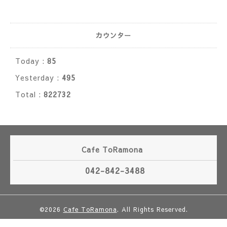
カウンター
Today :
85
Yesterday :
495
Total :
822732
Cafe ToRamona
042-842-3488
©2026
Cafe ToRamona
. All Rights Reserved.