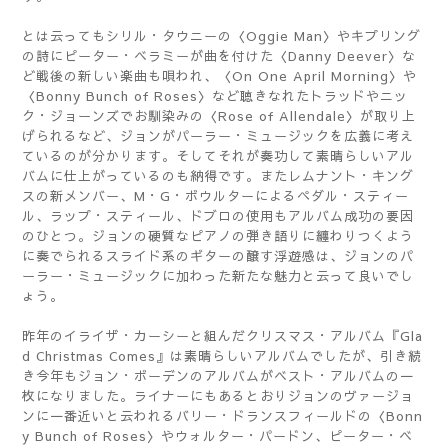
とは云ってもシリル・タウニーの〈Oggie Man〉やキプリング
の詩にピーター・ベラミーが曲を付けた〈Danny Deever〉な
ど戦後の新しい楽曲も唄われ、〈On One April Morning〉や
〈Bonny Bunch of Roses〉など聴きなれたトラッドやニッ
ク・ジョーンズでお馴染みの〈Rose of Allendale〉が取り上
げられるなど、ジョンがパーラー・ミュージックを広義に考え
ているのが分かります。そしてそれが奏功して素晴らしいアル
バムに仕上がっているのも納得です。またレムナント・キング
スの新メンバー、M・G・ボウルターによるペダル・スティー
ル、ラップ・スティール、ドブロの使用もアルバム成功の要因
のひとつ。ジョンの硬質なピアノの弾き語りに纏わりつくよう
に奏でられるスライド系のギターの醸す浮遊感は、ジョンのパ
ーラー・ミュージックに加わった新たな魅力と云って良いでし
ょう。
昨年のイライザ・カーシーと組んだクリスマス・アルバム『Gla
d Christmas Comes』は素晴らしいアルバムでしたが、引き続
き今年もジョン・ボーデンのアルバムがベスト・アルバムの一
枚になりました。ライナーにもあるとおりジョンのヴァージョ
ンに一番近いと云われるバリー・ドランスフィールドの〈Bonn
y Bunch of Roses〉やウォルター・パードン、ピーター・ベ