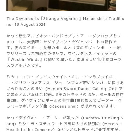
The Davenports『Strange Vagaries』Hallamshire Traditio
ns, 16 August 2024
かつて新生アルビオン・バンドでブライアー・ダンロップをフ
ォローし、大活躍したゲイヴィン・ダヴェンポートの新作で
す。妻のエイミー、父母のポールとリズのダヴェンポート一家
でリリースした初めての作品で、ワイルダネス・イェットの
『Westlin Winds』に続いて届いた、素晴らしい無伴奏コーラ
スのアルバムです。
昨今コーエン・ブレイスウェイト・キルコインやブライオニ
ー・グリフィス&アリス・ジョーンズなど若いシンガーに採りあ
げられることの多い〈Hunton Sword Dance Calling-On〉で
始まるアルバムは全12曲。8曲のトラッドのほか、ポールの自作
曲2曲、ゲイヴィンとポールの共作曲1曲に加えてピーター・ベ
ラミーのキプリング曲〈Recessional〉が唄われています。
かつてデイヴ&トニ・アーサーが唄った〈Padstow Drinking S
ong〉やシーラ・スチュワートお気に入りの訣別の〈Here's a
Health to the Company〉などレアなトラッドが並びますが、