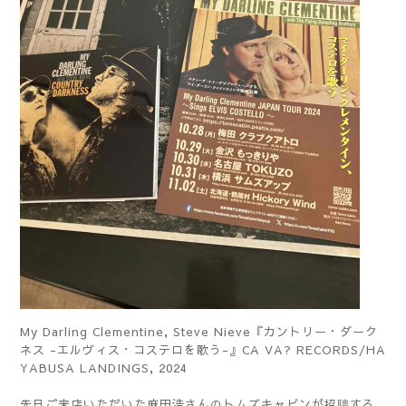
My Darling Clementine, Steve Nieve『カントリー・ダーク
ネス -エルヴィス・コステロを歌う-』CA VA? RECORDS/HA
YABUSA LANDINGS, 2024
先日ご来店いただいた麻田浩さんのトムズキャビンが招聘する