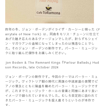
昨年の冬、ジョン・ボーデンがイライザ・カーシーと唄った〈F
airytale of New York〉は、同曲をモリス・チューンに仕立て
あげた聴き応えのあるヴァージョンでしたが、計らずもシェイ
ン・マガウアンの追悼になってしまったのは残念なことでし
た。そのジョン・ボーデンの新作です。パーラー・ミュージッ
クに取り組んだ傑作をお楽しみください。
Jon Boden & The Remnant Kings『Parlour Ballads』Hud
son Records, late October 2024
ジョン・ボーデンの新作です。今回のテーマはパーラー・ミュ
ージック。ヴィクトリア朝の時代に英国の中流家庭の居間でピ
アノの普及とともに隆盛を極めたパーラー・ミュージックです
が、これまでミュージック・ホールの音楽と同様にあまり良い
イメージで語られていませんでした。むしろ否定的に扱われて
きたパーラー・ミュージックを捉え直そうというのが本作で
す。