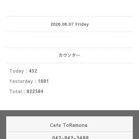
2026.08.07 Friday
カウンター
Today :
432
Yesterday :
1681
Total :
822584
Cafe ToRamona
042-842-3488