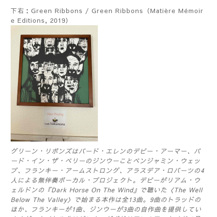
下右：Green Ribbons / Green Ribbons（Matière Mémoir
e Editions, 2019）
グリーン・リボンズはバード・エレンのデビー・アーマー、バ
ード・イン・ザ・ベリーのジンウーことベンジャミン・ウェッ
ブ、フランキー・アームストロング、アラスデア・ロバーツの4
人による無伴奏ボーカル・プロジェクト。デビーがリアム・ウ
ェルドンの『Dark Horse On The Wind』で聴いた〈The Well
Below The Valley〉で始まる本作は全13曲。9曲のトラッドの
ほか、フランキーが1曲、ジンウーが3曲の自作曲を提供してい