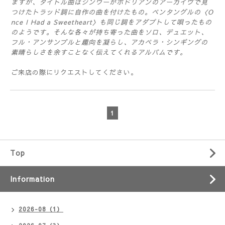
ますが、タイトル曲はジンウーがボドリアンのアーカイヴで見
つけたトラッド詞に自作の曲を付けたもの。ペンタングルの〈O
nce I Had a Sweetheart〉も同じ詞をアダプトして唄ったもの
のようです。そんな各々が持ち寄った曲をソロ、デュエット、
フル・アンサンブルと趣向を凝らし、アカペラ・シンギングの
素晴らしさを余すことなく伝えてくれるアルバムです。
ご来店の際にリクエストしてください。
1
Top
Information
2026-08（1）