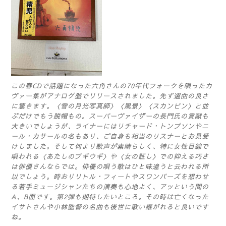
この春CDで話題になった六角さんの70年代フォークを唄ったカ
ヴァー集がアナログ盤でリリースされました。先ず選曲の良さ
に驚きます。〈雪の月光写真師〉〈風景〉〈スカンピン〉と並
ぶだけでもう脱帽もの。スーパーヴァイザーの長門氏の貢献も
大きいでしょうが、ライナーにはリチャード・トンプソンやニ
ール・カサールの名もあり、ご自身も相当のリスナーとお見受
けしました。そして何より歌声が素晴らしく、特に女性目線で
唄われる〈あたしのブギウギ〉や〈女の証し〉での抑える巧さ
は俳優さんならでは。俳優の唄う歌はひと味違うと云われる所
以でしょう。時おりリトル・フィートやスワンパーズを想わせ
る若手ミュージシャンたちの演奏も心地よく、アッという間の
A、B面です。第2弾も期待したいところ。その時は亡くなった
イサトさんや小林監督の名曲も後世に歌い継がれると良いです
ね。