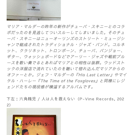
マリア・マルダーの昨年の新作がチューバ・スキニーとのコラ
ボだったのを見逃してついスルーしてしまいました。そのチュ
ーバ・スキニーはニューオーリンズのストリート・ミュージシ
ャンで結成されたトラディショナル・ジャズ・バンド。コルネ
ット、クラリネット、トロンボーン、チューバ、バンジョー、
ギター、ウォッシュボードなどでアーリー・ジャズや戦前ブル
ースを歌い奏でるとあればマリアとの相性は抜群。ウッドスト
ックの洋服店で流れていたのを聴いて惚れ込んだマリアからの
オファーとか。ジェフ・マルダーの『His Last Letter』やマイ
ケル・ハーレー『The Time of the Foxgloves』と同様にレジ
ェンドたちの現役感が横溢するアルバムです。
下左：六角精児 / 人は人を救えない（P-Vine Records, 202
2）