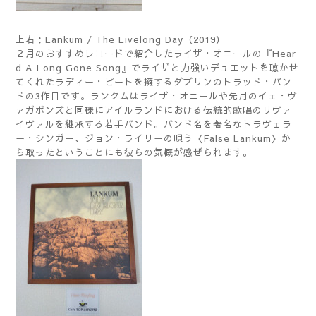
上右：Lankum ‎/ The Livelong Day（2019）
２月のおすすめレコードで紹介したライザ・オニールの『Hear
d A Long Gone Song』でライザと力強いデュエットを聴かせ
てくれたラディー・ピートを擁するダブリンのトラッド・バン
ドの3作目です。ランクムはライザ・オニールや先月のイェ・ヴ
ァガボンズと同様にアイルランドにおける伝統的歌唱のリヴァ
イヴァルを継承する若手バンド。バンド名を著名なトラヴェラ
ー・シンガー、ジョン・ライリーの唄う〈False Lankum〉か
ら取ったということにも彼らの気概が感ぜられます。