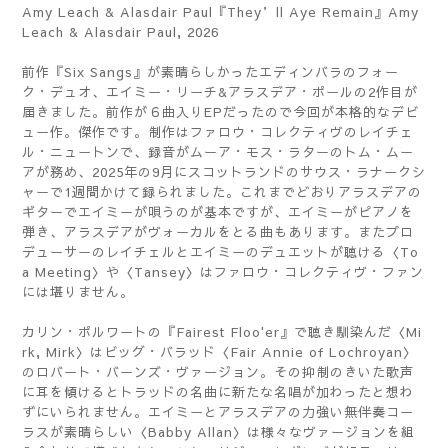
Amy Leach & Alasdair Paul『They’ll Aye Remain』Amy
Leach & Alasdair Paul, 2026
前作『Six Sangs』が素晴らしかったエディンバラのフォー
ク・デュオ、エイミー・リーチ&アラスデア・ポールの2作目が
届きました。前作が６曲入りEPだったので今回が本格的なデビ
ュー作。傑作です。制作はファロウ・コレクティヴのレイチェ
ル・ニュートンで、録音がムーア・モス・ラターのトム・ムー
アが務め、2025年の9月にスコットランドのサウス・ラナークシ
ャーで1週間かけて録られました。これまでどおりアラスデアの
ギターでエイミーが唄うのが基本ですが、エイミーがピアノを
弾き、アラスデアがヴォーカルをとる曲もあります。またプロ
デューサーのレイチェルとエイミーのデュエットが聴ける〈To
a Meeting〉や〈Tansey〉はファロウ・コレクティヴ・ファン
には堪りません。
カリン・ポルワートの『Fairest Floo'er』で聴き馴染んだ〈Mi
rk, Mirk〉はビッグ・バラッド〈Fair Annie of Lochroyan〉
のロバート・バーンズ・ヴァージョン。その抑制のきいた歌声
に耳を傾けるとトラッドの名曲に新たな名唱が加わったと想わ
ずにいられません。エイミーとアラスデアの力強い無伴奏コー
ラスが素晴らしい〈Babby Allan〉は様々なヴァージョンを組