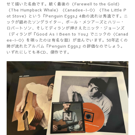
せて描いた名曲です。続く最後の〈Farewell to the Gold〉
〈The Humpback Whale〉〈Canadee-I-O〉〈The Little P
ot Stove〉という『Penguin Eggs』4曲の流れは秀逸です。ニ
ックが認めたソングライター、ポール・メツアーズとハリー・
ロバートソン、そしてディランが押さえたニック・ジョーンズ
（ディランが『Good As I Been to You』でニックの〈Canad
ee-I-O〉を唄ったのは有名な話）が並んでいます。50年近くの
時が流れたアルバム『Penguin Eggs』の評価なのでしょう。
いずれにしても本CD、傑作です。