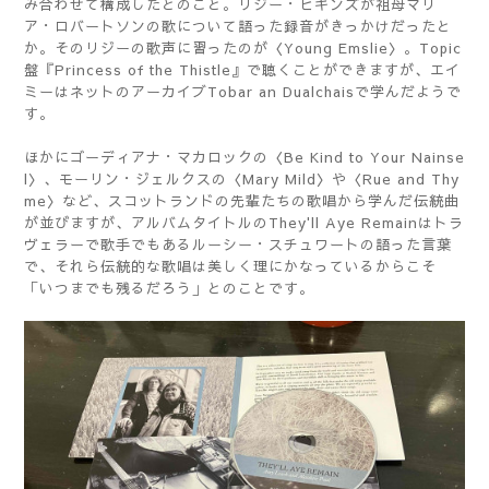
み合わせて構成したとのこと。リジー・ヒギンズが祖母マリ
ア・ロバートソンの歌について語った録音がきっかけだったと
か。そのリジーの歌声に習ったのが〈Young Emslie〉。Topic
盤『Princess of the Thistle』で聴くことができますが、エイ
ミーはネットのアーカイブTobar an Dualchaisで学んだようで
す。
ほかにゴーディアナ・マカロックの〈Be Kind to Your Nainse
l〉、モーリン・ジェルクスの〈Mary Mild〉や〈Rue and Thy
me〉など、スコットランドの先輩たちの歌唱から学んだ伝統曲
が並びますが、アルバムタイトルのThey'll Aye Remainはトラ
ヴェラーで歌手でもあるルーシー・スチュワートの語った言葉
で、それら伝統的な歌唱は美しく理にかなっているからこそ
「いつまでも残るだろう」とのことです。