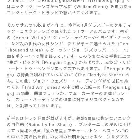
フォルス・ライツFalse Lightsの最新作『Harmonograph』で
はニック・ジョーンズから学んだ〈William Glenn〉を迫力ある
エレクトリック・トラッドで聴かせてくれます。
そんなサムの10枚目が本作で、今年の1月グラスゴーのケルティ
ック・コネクションズで録られたライヴ・アルバムです。初期
の〈Annan Water〉やジューン・テイバーやイライザ・カーシ
ーなど次の世代の女性シンガーたちが挙って魅せられた〈Ten
Thousand Miles〉などニック・ジョーンズのレパートリー13
曲をギター1本で弾き語っています。このうちなんと半数以上の
7曲がトピック盤『Penguin Eggs』から唄われ、云わばトリビ
ュート・トゥ・ペンギンエッグズでもあります。『Penguin Eg
gs』収録曲で唄われていないのが〈The Flandyke Shore〉の
み。この曲、ジョン・ウェズリー・ハーディングが前世紀の終
わりに『Trad Arr Jones』の中で唄った唯一の『Penguin Eg
gs』収録曲。偶然でしょうか、サム・カーターの先達ジョン・
ウェズリー・ハーディングの偉業に対するリスペクトなので
は、と勘繰ってしまいます。
前半にはトラッド曲が並びますが、終盤9曲目は数少ないニック
の自作曲〈Ruins by the Shore〉。ブルターニュの岸辺にそび
え立つ廃墟と映画『猿の惑星』でチャールトン・ヘストンが砂
の中から突き出た自由の女神の松明を見つけるシーンをダブら