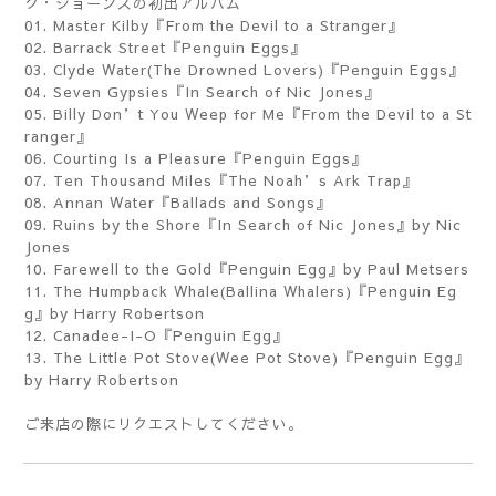
ク・ジョーンズの初出アルバム
01. Master Kilby『From the Devil to a Stranger』
02. Barrack Street『Penguin Eggs』
03. Clyde Water(The Drowned Lovers)『Penguin Eggs』
04. Seven Gypsies『In Search of Nic Jones』
05. Billy Don’t You Weep for Me『From the Devil to a St
ranger』
06. Courting Is a Pleasure『Penguin Eggs』
07. Ten Thousand Miles『The Noah’s Ark Trap』
08. Annan Water『Ballads and Songs』
09. Ruins by the Shore『In Search of Nic Jones』by Nic
Jones
10. Farewell to the Gold『Penguin Egg』by Paul Metsers
11. The Humpback Whale(Ballina Whalers)『Penguin Eg
g』by Harry Robertson
12. Canadee-I-O『Penguin Egg』
13. The Little Pot Stove(Wee Pot Stove)『Penguin Egg』
by Harry Robertson
ご来店の際にリクエストしてください。