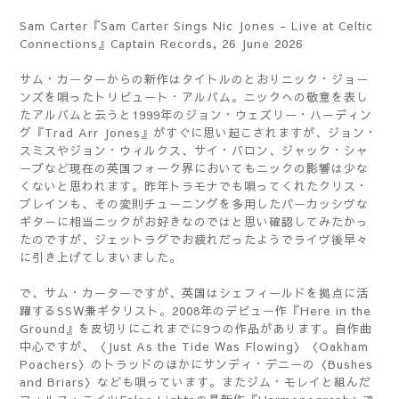
Sam Carter『Sam Carter Sings Nic Jones - Live at Celtic
Connections』Captain Records, 26 June 2026
サム・カーターからの新作はタイトルのとおりニック・ジョー
ンズを唄ったトリビュート・アルバム。ニックへの敬意を表し
たアルバムと云うと1999年のジョン・ウェズリー・ハーディン
グ『Trad Arr Jones』がすぐに思い起こされますが、ジョン・
スミスやジョン・ウィルクス、サイ・バロン、ジャック・シャ
ープなど現在の英国フォーク界においてもニックの影響は少な
くないと思われます。昨年トラモナでも唄ってくれたクリス・
ブレインも、その変則チューニングを多用したパーカッシヴな
ギターに相当ニックがお好きなのではと思い確認してみたかっ
たのですが、ジェットラグでお疲れだったようでライヴ後早々
に引き上げてしまいました。
で、サム・カーターですが、英国はシェフィールドを拠点に活
躍するSSW兼ギタリスト。2008年のデビュー作『Here in the
Ground』を皮切りにこれまでに9つの作品があります。自作曲
中心ですが、〈Just As the Tide Was Flowing〉〈Oakham
Poachers〉のトラッドのほかにサンディ・デニーの〈Bushes
and Briars〉なども唄っています。またジム・モレイと組んだ