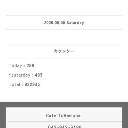
2026.08.08 Saturday
カウンター
Today :
288
Yesterday :
495
Total :
822935
Cafe ToRamona
042-842-3488