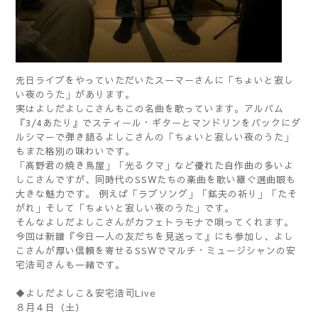
先日ライブをやっていただいたスーマーさんに「ちょいと寂し
い夜のうた」があります。
実はよしだよしこさんもこの名曲を歌っています。アルバム
『3/4あたり』でスティール・ギターとマンドリンをバックにダ
ルシマーで弾き語るよしこさんの「ちょいと寂しい夜のうた」
もまた格別の味わいです。
「高野君の焼き鳥屋」「光るクマ」など優れた自作曲の多いよ
しこさんですが、同時代のSSWたちの楽曲を歌い継ぐ選曲眼も
大きな魅力です。 例えば「ラブソング」「鉱夫の祈り」「たそ
がれ」そして「ちょいと寂しい夜のうた」です。
そんなよしだよしこさんがカフェトラモナで唄ってくれます。
今回は新譜『今日一人の友だちを見送って』にも参加し、よし
こさんが厚い信頼を寄せるSSWでマルチ・ミュージシャンの安
宅浩司さんも一緒です。
◆よしだよしこ＆安宅浩司Live
８月４日（土）