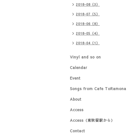
2018-08（3）
2018-07（5）
2018-06（8）
2018-05（4）
2018-04（1）
Vinyl and so on
Calendar
Event
Songs from Cafe ToRamona
About
Access
Access（東秋留駅から）
Contact