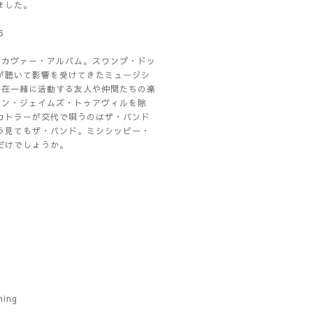
ました。
6
て初めてのカヴァー・アルバム。スワンプ・ドッ
が聴いて影響を受けてきたミュージシ
現在一緒に活動する友人や仲間たちの楽
ョン・ジェイムズ・トゥアヴィルを除
カトラーが交代で唄うのはザ・バンド
う見てもザ・バンド。ミシシッピー・
だけでしょうか。
ning