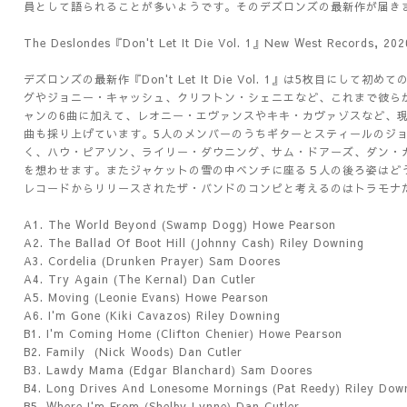
員として語られることが多いようです。そのデズロンズの最新作が届き
The Deslondes『Don't Let It Die Vol. 1』New West Records, 202
デズロンズの最新作『Don't Let It Die Vol. 1』は5枚目にし
グやジョニー・キャッシュ、クリフトン・シェニエなど、これまで彼ら
ャンの6曲に加えて、レオニー・エヴァンスやキキ・カヴァゾスなど、
曲も採り上げています。5人のメンバーのうちギターとスティールのジ
く、ハウ・ピアソン、ライリー・ダウニング、サム・ドアーズ、ダン・
を想わせます。またジャケットの雪の中ベンチに座る５人の後ろ姿はど
レコードからリリースされたザ・バンドのコンピと考えるのはトラモナ
A1. The World Beyond (Swamp Dogg) Howe Pearson
A2. The Ballad Of Boot Hill (Johnny Cash) Riley Downing
A3. Cordelia (Drunken Prayer) Sam Doores
A4. Try Again (The Kernal) Dan Cutler
A5. Moving (Leonie Evans) Howe Pearson
A6. I'm Gone (Kiki Cavazos) Riley Downing
B1. I'm Coming Home (Clifton Chenier) Howe Pearson
B2. Family
(Nick Woods) Dan Cutler
B3. Lawdy Mama (Edgar Blanchard) Sam Doores
B4. Long Drives And Lonesome Mornings (Pat Reedy) Riley Dow
B5. Where I'm From (Shelby Lynne) Dan Cutler