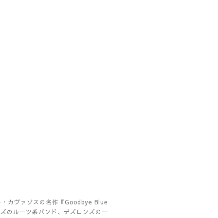
ァゾスの名作『Goodbye Blue
ンズのルーツ系バンド、デズロンズの一