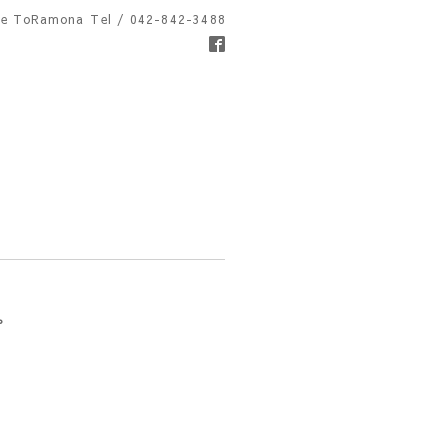
fe ToRamona
Tel / 042-842-3488
た。