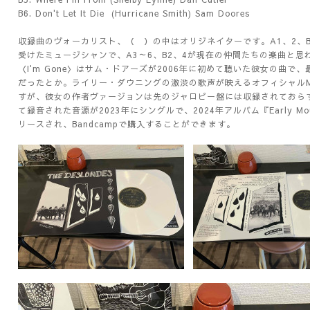
B6. Don't Let It Die
(Hurricane Smith) Sam Doores
収録曲のヴォーカリスト、（ ）の中はオリジネイターです。A1、2、B
受けたミュージシャンで、A3～6、B2、4が現在の仲間たちの楽曲と
〈I'm Gone〉はサム・ドアーズが2006年に初めて聴いた彼女の曲
だったとか。ライリー・ダウニングの激渋の歌声が映えるオフィシャル
すが、彼女の作者ヴァージョンは先のジャロピー盤には収録されておらず
て録音された音源が2023年にシングルで、2024年アルバム『Early Mou
リースされ、Bandcampで購入することができます。