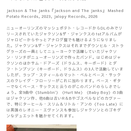
Jackson & The Janks『Jackson and The Janks』 Mashed
Potato Records, 2023, Jalopy Records, 2026
ニューオーリンズのマッシュポテト・レコードからDLのみでリ
リースされていたジャクソン&ザ・ジャンクスの1stアルバムが
ジャロピーからやっとアナログ盤でも聴けるようになりまし
た。ジャクソン&ザ・ジャンクスはそれまでダウンヒル・ストラ
グラーズの一員としてニューヨークで活躍していたジャクソ
ン・リンチがニューオーリンズで作ったバンド。はじめはジャ
クソンのほかサム・ドアーズ（ドラムス、キーボード）とダ
フ・トンプソン（キーボード、ドラムス）の3人で活動していま
したが、ラップ・スティールのマット・ベルとベース・サック
スのクレイグ・フローリーがこれに加わります。ベース・ギタ
ーでなくベース・サックスと云うのがこのバンドのらしさでし
ょう。全9曲中〈Stumblin'〉〈Hurt Me〉〈Baby Boy〉の3曲
はジャクソン作、他6曲は古いR＆Bやゴスペルなどのカヴァー
で、特にターヒール・スリム＆リトル・アンの〈Too Late〉に
は英国のレオニー・エヴァンスも参加しジャクソンとのゴキゲ
ンなデュエットを聴かせてくれます。