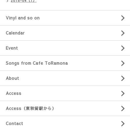
2018-04（1）
Vinyl and so on
Calendar
Event
Songs from Cafe ToRamona
About
Access
Access（東秋留駅から）
Contact