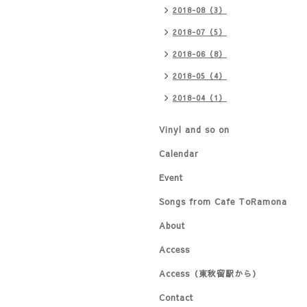
2018-08（3）
2018-07（5）
2018-06（8）
2018-05（4）
2018-04（1）
Vinyl and so on
Calendar
Event
Songs from Cafe ToRamona
About
Access
Access（東秋留駅から）
Contact