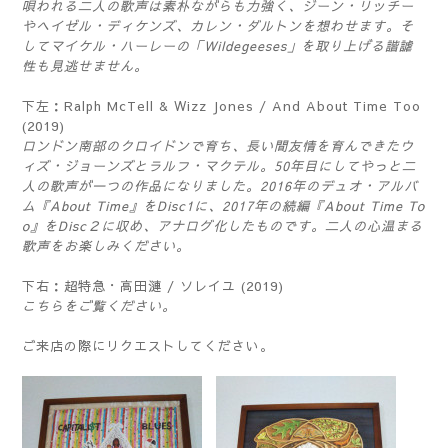
唄われる二人の歌声は素朴ながらも力強く、ジーン・リッチー
やヘイゼル・ディケンズ、カレン・ダルトンを想わせます。そ
してマイケル・ハーレーの「Wildegeeses」を取り上げる諧謔
性も見逃せません。
下左：Ralph McTell & Wizz Jones / And About Time Too
(2019)
ロンドン南部のクロイドンで育ち、長い間友情を育んできたウ
ィズ・ジョーンズとラルフ・マクテル。50年目にしてやっと二
人の歌声が一つの作品になりました。2016年のデュオ・アルバ
ム『About Time』をDisc1に、2017年の続編『About Time To
o』をDisc２に収め、アナログ化したものです。二人の心温まる
歌声をお楽しみください。
下右：超特急・高田漣 / ソレイユ (2019)
こちら
をご覧ください。
ご来店の際にリクエストしてください。