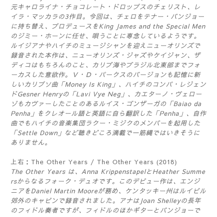
元キャロライナ・チョコレート・ドロップスのチェリスト、レ
イラ・マッカラの3作目。今回は、チェロをテナー・バンジョー
に持ち替え、プロデュースをKing James and the Special Men
のジミー・ホーンに任せ、唄うことに専念しているようです。
ルイジアナやハイチのミュージシャンを迎えニューオリンズで
録音された本作は、ニューオリンズ・ジャズやケイジャン、ザ
ディコはもちろんのこと、カリブ海やブラジル北東部までフォ
ーカスした意欲作。Ｖ・Ｄ・パークスのバージョンも記憶に新
しいカリプソ曲「Money Is King」、ハイチのコンパ・レジェン
ドGesner Henryの「Lavi Vye Neg」、カエターノ・ヴェロー
ゾもカヴァーしたことのあるルイス・ゴンザーガの「Baiao da
Penha」をクレオール語と英語に自ら翻訳した「Penha」、自作
曲でもハイチの音楽集団ラクー・ミジクのメンバーを起用した
「Settle Down」など聴きどころ満載で一筋縄ではいきそうに
ありません。
上右：The Other Years / The Other Years (2018)
The Other Years は、Anna KrippenstapelとHeather Summe
rsからなるフォーク・デュオです。このデビュー作は、エンジ
ニアをDaniel Martin Mooreが務め、ケンタッキー州はルイビル
郊外のキャビンで録音されました。アナはJoan Shelleyの長年
のフィドル奏者ですが、フィドルのほかギターとバンジョーで