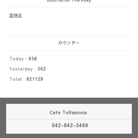
2026.08.06 Thursday
定休日
カウンター
Today :
658
Yesterday :
362
Total :
821129
Cafe ToRamona
042-842-3488