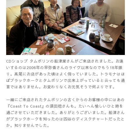
CDショップ タムボリンの船津潔さんがご来店されました。お逢
いするのは2006年の早弥香さんのライヴ以来なのでもう18年振
り。高尾にお店があった頃はよく伺っていました。トラモナはほ
ぼブラックホークとタムボリンで出来上がっていると云っても過
言ではありません。お変わりなくお元気そうで何よりです。
一緒にご来店されたタムボリンの古くからのお客様の中にはあの
『Coast To Coast』の須田稔さんも。たいへん愉しいひと時を
過ごさせていただきました。ありがとうございました。船津さん
がブラックホークを知ったのは四谷のディスクチャートだったと
か。知りませんでした。