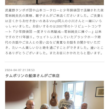
武蔵野タンポポ団や山本コータローと少年探偵団で活躍された故
若林純夫氏の奥様、敏子さんがご来店くださいました。ご夫妻と
は古くからお付き合いのあるVinyl同人の小川さんと一緒にいら
っしゃいました。お会いするのは2007年のトリビュートコンサ
ート『少年探偵団 一度きりの再結成―若林純夫に捧ぐ―』以来
ですので17年振り。ウェイトレスをしていたブラックホーク時
代のお話やご主人との思い出など貴重なお話をお聞かせいただ
き、たいへん楽しいひと時を過ごすことができました。遠いとこ
ろありがとうございました。またお目にかかれたらと思います。
2024-04-07 21:38:53
タムボリンの船津さんがご来店