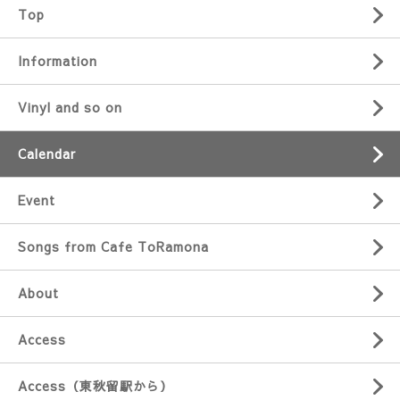
Top
Information
Vinyl and so on
Calendar
Event
Songs from Cafe ToRamona
About
Access
Access（東秋留駅から）