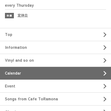
every Thursday
定休日
休業
Top
Information
Vinyl and so on
Calendar
Event
Songs from Cafe ToRamona